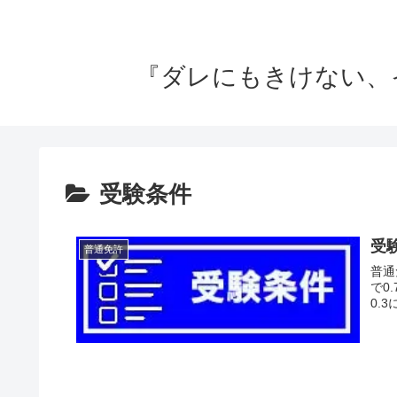
『ダレにもきけない、
受験条件
受
普通免許
普通
で0
0.